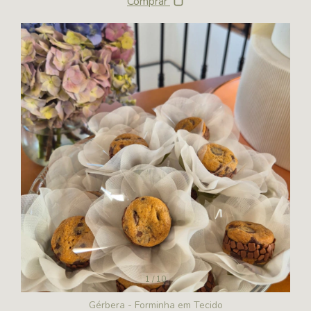
Comprar
1
/
10
Gérbera - Forminha em Tecido