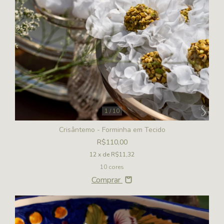
1
/
10
Crisântemo - Forminha em Tecido
R$110,00
12
x de
R$11,32
10 cores
Comprar