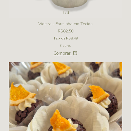
1
/
4
Videira - Forminha em Tecido
R$82,50
12
x de
R$8,49
3 cores
Comprar