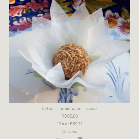
1
/
10
Lótus - Forminha em Tecido
R$95,00
12
x de
R$9,77
15 cores