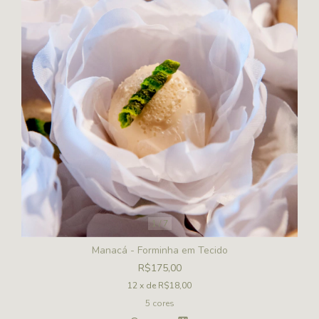
1
/
7
Manacá - Forminha em Tecido
R$175,00
12
x de
R$18,00
5 cores