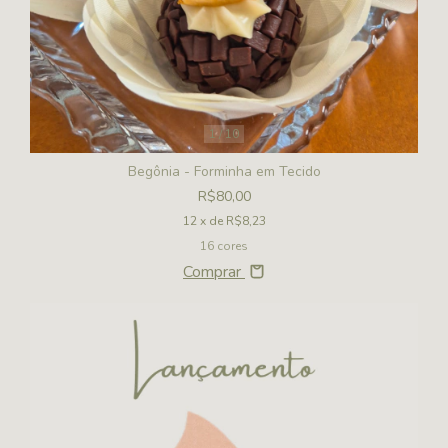
1
/
10
Begônia - Forminha em Tecido
R$80,00
12
x de
R$8,23
16 cores
Comprar