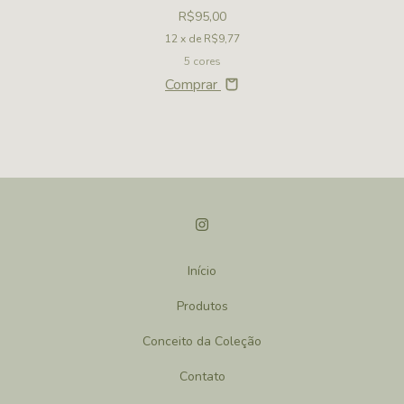
R$95,00
12
x de
R$9,77
5 cores
Comprar
Início
Produtos
Conceito da Coleção
Contato