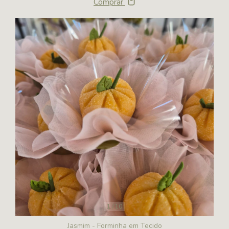
Comprar
1
/
10
Jasmim - Forminha em Tecido