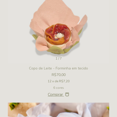
1
/
7
Copo de Leite - Forminha em tecido
R$70,00
12
x de
R$7,20
6 cores
Comprar