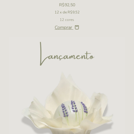
R$92,50
12
x de
R$9,52
12 cores
Comprar